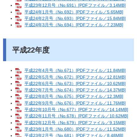
平成23年12月号（No.691）[PDFファイル／3.14MB]
平成24年1月号（No.692）[PDFファイル／5.65MB]
平成24年2月号（No.693）[PDFファイル／15.84MB]
平成24年3月号（No.694）[PDFファイル／7.23MB]
平成22年度
平成22年4月号（No.671）[PDFファイル／11.84MB]
平成22年5月号（No.672）[PDFファイル／12.81MB]
平成22年6月号（No.673）[PDFファイル／10.62MB]
平成22年7月号（No.674）[PDFファイル／14.37MB]
平成22年8月号（No.675）[PDFファイル／12.3MB]
平成22年9月号（No.676）[PDFファイル／11.76MB]
平成22年10月号（No.677）[PDFファイル／14.14MB]
平成22年11月号（No.678）[PDFファイル／10.62MB]
平成22年12月号（No.679）[PDFファイル／9.15MB]
平成23年1月号（No.680）[PDFファイル／11.52MB]
平成23年2月号（No.681）[PDFファイル／8.48MB]