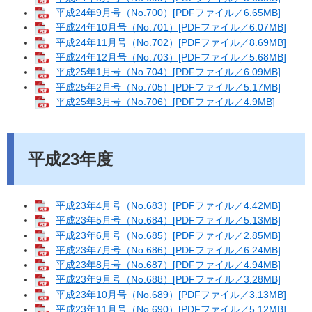
平成24年9月号（No.700）[PDFファイル／6.65MB]
平成24年10月号（No.701）[PDFファイル／6.07MB]
平成24年11月号（No.702）[PDFファイル／8.69MB]
平成24年12月号（No.703）[PDFファイル／5.68MB]
​​​平成25年1月号（No.704）[PDFファイル／6.09MB]
平成25年2月号（No.705）[PDFファイル／5.17MB]
​平成25年3月号（No.706）[PDFファイル／4.9MB]
平成23年度
平成23年4月号（No.683）[PDFファイル／4.42MB]
平成23年5月号（No.684）[PDFファイル／5.13MB]
平成23年6月号（No.685）[PDFファイル／2.85MB]
平成23年7月号（No.686）[PDFファイル／6.24MB]
平成23年8月号（No.687）[PDFファイル／4.94MB]
平成23年9月号（No.688）[PDFファイル／3.28MB]
平成23年10月号（No.689）[PDFファイル／3.13MB]
平成23年11月号（No.690）[PDFファイル／5.12MB]