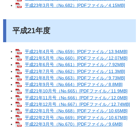
平成23年3月号（No.682）[PDFファイル／4.15MB]
平成21年度
平成21年4月号（No.659）[PDFファイル／13.94MB]
平成21年5月号（No.660）[PDFファイル／12.07MB]
平成21年6月号（No.661）[PDFファイル／7.92MB]
平成21年7月号（No.662）[PDFファイル／11.3MB]
平成21年8月号（No.663）[PDFファイル／9.73MB]
平成21年9月号（No.664）[PDFファイル／8.8MB]
平成21年10月号（No.665）[PDFファイル／11.9MB]
平成21年11月号（No.666）[PDFファイル／12.0MB]
平成21年12月号（No.667）[PDFファイル／12.74MB]
平成22年1月号（No.668）[PDFファイル／10.65MB]
平成22年2月号（No.669）[PDFファイル／10.67MB]
平成22年3月号（No.670）[PDFファイル／9.6MB]