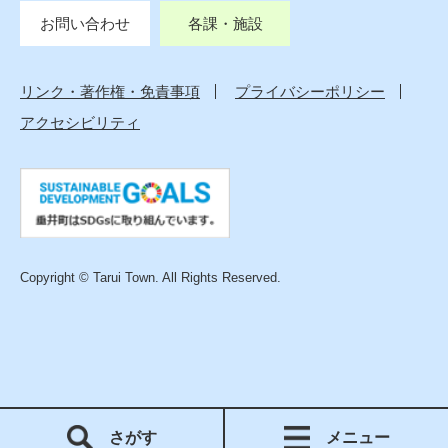
お問い合わせ
各課・施設
リンク・著作権・免責事項
プライバシーポリシー
アクセシビリティ
Copyright © Tarui Town. All Rights Reserved.
さがす
メニュー