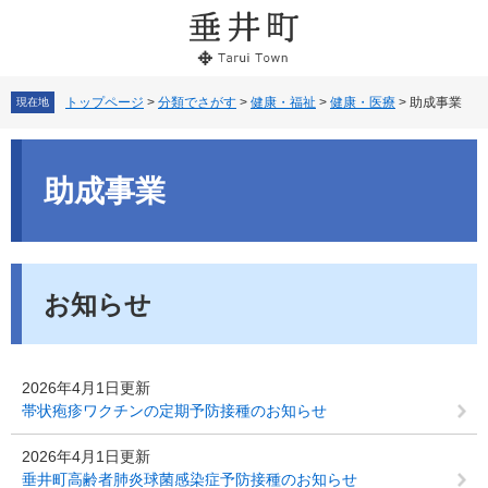
ペ
メ
ー
ニ
ジ
ュ
の
ー
先
を
トップページ
>
分類でさがす
>
健康・福祉
>
健康・医療
>
助成事業
現在地
頭
飛
で
ば
本
す。
し
文
助成事業
て
本
文
へ
お知らせ
2026年4月1日更新
帯状疱疹ワクチンの定期予防接種のお知らせ
2026年4月1日更新
垂井町高齢者肺炎球菌感染症予防接種のお知らせ