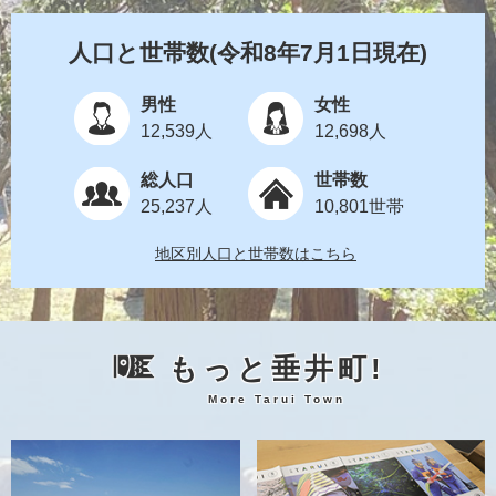
人口と世帯数
(令和8年7月1日現在)
男性
女性
12,539人
12,698人
総人口
世帯数
25,237人
10,801世帯
地区別人口と世帯数はこちら
もっと垂井町!
More Tarui Town