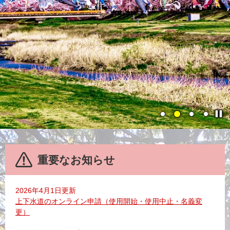
停
止
本
文
重要なお知らせ
2026年4月1日更新
上下水道のオンライン申請（使用開始・使用中止・名義変
更）