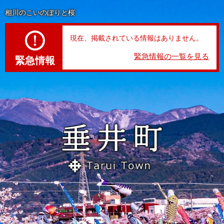
ペ
メ
相川のこいのぼりと桜
ー
ニ
ジ
ュ
の
ー
現在、掲載されている情報はありません。
先
を
緊急情報の一覧を見る
頭
飛
緊急情報
で
ば
す。
し
て
本
文
へ