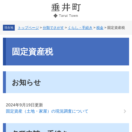
ペ
メ
ー
ニ
ジ
ュ
の
ー
先
を
トップページ
>
分類でさがす
>
くらし・手続き
>
税金
>
固定資産税
現在地
頭
飛
で
ば
本
す。
し
文
固定資産税
て
本
文
へ
お知らせ
2024年9月19日更新
固定資産（土地・家屋）の現況調査について