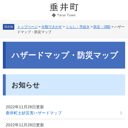
ペ
メ
ー
ニ
ジ
ュ
の
ー
先
を
トップページ
>
分類でさがす
>
くらし・手続き
>
防災・消防
>
ハザー
現在地
ドマップ・防災マップ
頭
飛
で
ば
本
す。
し
文
て
ハザードマップ・防災マップ
本
文
へ
お知らせ
2022年11月28日更新
垂井町土砂災害ハザードマップ
2022年11月28日更新