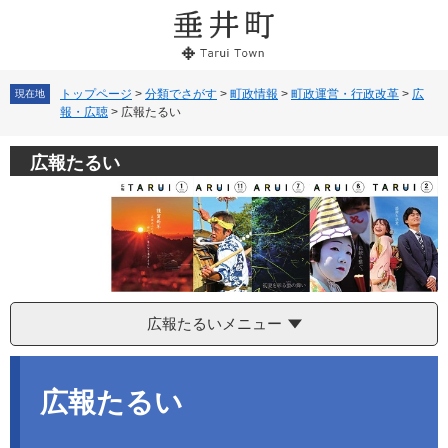
ペ
メ
ー
ニ
ジ
ュ
の
ー
先
を
トップページ
>
分類でさがす
>
町政情報
>
町政運営・行政改革
>
広
現在地
報・広聴
>
広報たるい
頭
飛
で
ば
す。
し
広報たるい
て
本
文
へ
広報たるいメニュー
本
文
広報たるい