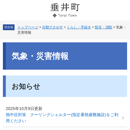
ペ
メ
ー
ニ
ジ
ュ
の
ー
先
を
トップページ
>
分類でさがす
>
くらし・手続き
>
防災・消防
>
気象・
現在地
災害情報
頭
飛
で
ば
本
す。
し
文
て
気象・災害情報
本
文
へ
お知らせ
2025年10月9日更新
熱中症対策 クーリングシェルター(指定暑熱避難施設)をご利
用ください