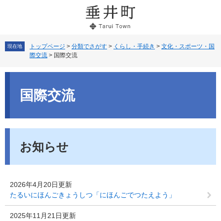
ペ
メ
ー
ニ
ジ
ュ
の
ー
先
を
トップページ
>
分類でさがす
>
くらし・手続き
>
文化・スポーツ・国
現在地
際交流
>
国際交流
頭
飛
で
ば
本
す。
し
文
て
国際交流
本
文
へ
お知らせ
2026年4月20日更新
たるいにほんごきょうしつ「にほんごでつたえよう」
2025年11月21日更新