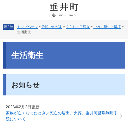
ペ
メ
ー
ニ
ジ
ュ
の
ー
先
を
トップページ
>
分類でさがす
>
くらし・手続き
>
ごみ・衛生・環境
>
現在地
生活衛生
頭
飛
で
ば
本
す。
し
文
て
生活衛生
本
文
へ
お知らせ
2026年2月2日更新
家族が亡くなったとき／死亡の届出、火葬、垂井町斎場利用手
続について