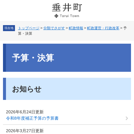
ペ
メ
ー
ニ
ジ
ュ
の
ー
先
を
トップページ
>
分類でさがす
>
町政情報
>
町政運営・行政改革
>
予
現在地
算・決算
頭
飛
で
ば
本
す。
し
文
て
予算・決算
本
文
へ
お知らせ
2026年6月24日更新
令和8年度補正予算の予算書
2026年3月27日更新