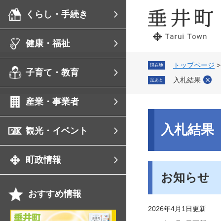
ペ
メ
くらし・手続き
ー
ニ
ジ
ュ
の
ー
健康・福祉
先
を
頭
飛
で
ば
トップページ
現在地
子育て・教育
す。
し
入札結果
足あと
て
本
産業・事業者
文
へ
本
文
入札結果
観光・イベント
町政情報
お知らせ
おすすめ情報
2026年4月1日更新
岐