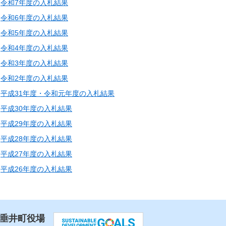
令和7年度の入札結果
令和6年度の入札結果
令和5年度の入札結果
令和4年度の入札結果
令和3年度の入札結果
令和2年度の入札結果
平成31年度・令和元年度の入札結果
平成30年度の入札結果
平成29年度の入札結果
平成28年度の入札結果
平成27年度の入札結果
平成26年度の入札結果
 垂井町役場