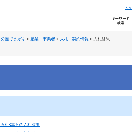
本文
キーワード
検索
>
分類でさがす
>
産業・事業者
>
入札・契約情報
>
入札結果
令和8年度の入札結果