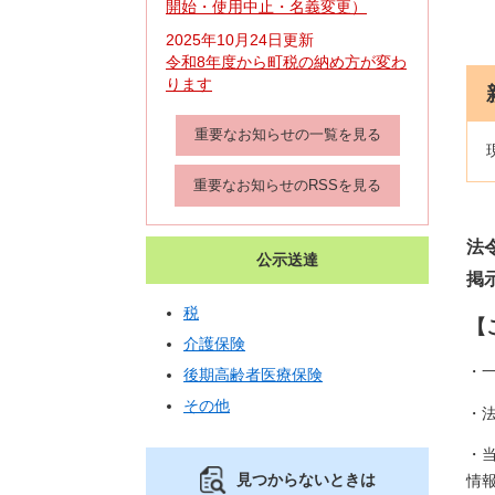
開始・使用中止・名義変更）
2025年10月24日更新
令和8年度から町税の納め方が変わ
ります
重要なお知らせの一覧を見る
重要なお知らせのRSSを見る
法
公示送達
掲
税
【
介護保険
・
後期高齢者医療保険
その他
・
・
見つからないときは
情