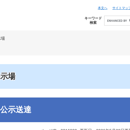
本文へ
サイトマッ
キーワード
検索
示場
掲示場
公示送達