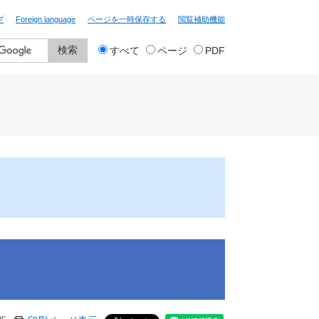
プ
Foreign language
ページを一時保存する
閲覧補助機能
検
すべて
ページ
PDF
索
対
象