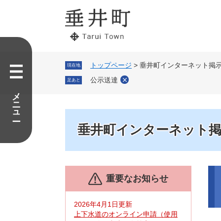
ペ
メ
ー
ニ
ジ
ュ
の
ー
先
を
頭
飛
で
ば
トップページ
>
垂井町インターネット掲
現在地
す。
し
公示送達
足あと
て
メニュー
本
文
へ
垂井町インターネット
本
重要なお知らせ
文
2026年4月1日更新
上下水道のオンライン申請（使用