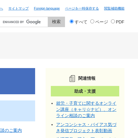
へ
サイトマップ
Foreign language
ページを一時保存する
閲覧補助機能
検
すべて
ページ
PDF
索
対
象
関連情報
助成・支援
就労・子育てに関するオンライ
ン講座（キャリ☆ナビ）、オン
ライン相談のご案内
アンコンシャス・バイアス気づ
相談のご案内
き発信プロジェクト表彰動画