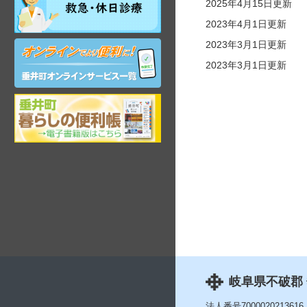
2025年4月15日更新
日・
年
2023年4月1日更新
末
2023年3月1日更新
オ
年
ン
始
2023年3月1日更新
ラ
昼
イ
間
ン
在
岐
サ
宅
阜
ー
当
県
ビ
番
垂
ス
医
井
町
観
光
ガ
イ
ド
岐阜県不破郡
法人番号7000020213616