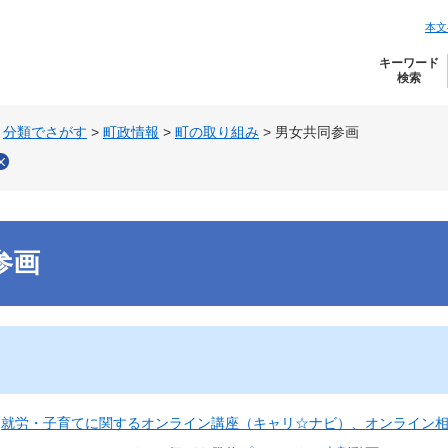
本文
キーワード
検索
>
分類でさがす
>
町政情報
>
町の取り組み
>
男女共同参画
参画
就労・子育てに関するオンライン講座（キャリ☆ナビ）、オンライン