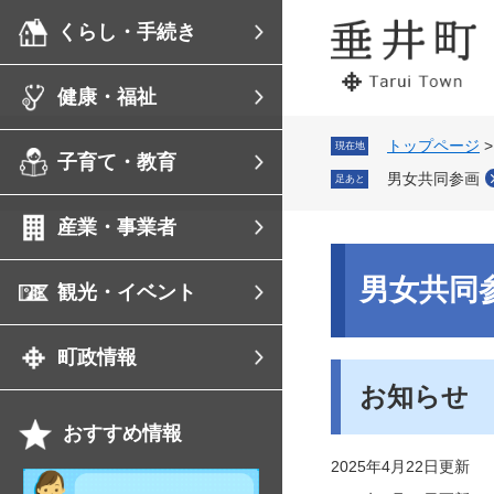
ペ
メ
くらし・手続き
ー
ニ
ジ
ュ
の
ー
健康・福祉
先
を
頭
飛
で
ば
トップページ
現在地
子育て・教育
す。
し
男女共同参画
足あと
て
本
産業・事業者
文
へ
本
文
男女共同
観光・イベント
町政情報
お知らせ
おすすめ情報
2025年4月22日更新
祝