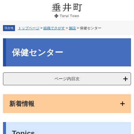
ペ
メ
ー
ニ
ジ
ュ
の
ー
先
を
トップページ
>
組織でさがす
>
施設
>
保健センター
現在地
頭
飛
で
ば
本
す。
し
文
保健センター
て
本
文
へ
ページ内目次
新着情報
Topics