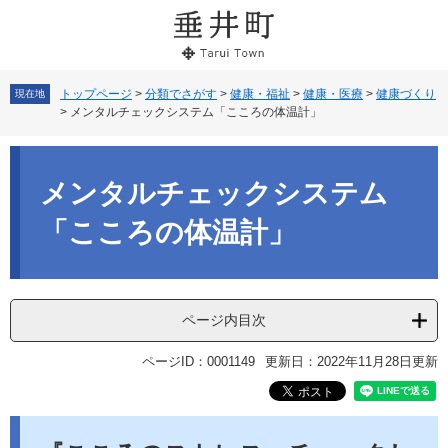
ペ
メ
ー
ニ
ジ
ュ
の
ー
先
を
トップページ
>
分類でさがす
>
健康・福祉
>
健康・医療
>
健康づくり
現在地
>
メンタルチェックシステム「こころの体温計」
頭
飛
で
ば
本
す。
し
文
て
メンタルチェックシステム
本
文
「こころの体温計」
へ
ページ内目次
ページID：0001149
更新日：2022年11月28日更新