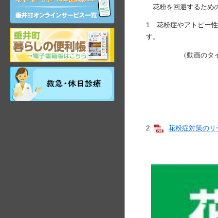
ン
花粉を回避するための
ラ
イ
1 花粉症やアトピー
ン
岐
す。
サ
阜
ー
県
（動画のタイトル
ビ
垂
ス
祝
井
・食物アレ
日・
町
年
観
・アトピー性
末
光
年
・花
ガ
始
イ
2
花粉症対策のリーフ
昼
ド
間
在
宅
当
番
医