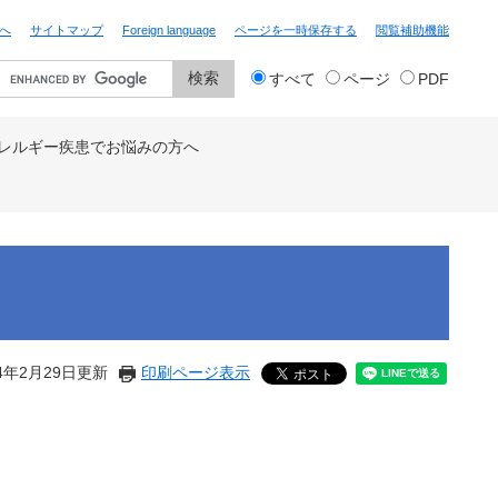
へ
サイトマップ
Foreign language
ページを一時保存する
閲覧補助機能
検
すべて
ページ
PDF
索
対
象
レルギー疾患でお悩みの方へ
4年2月29日更新
印刷ページ表示