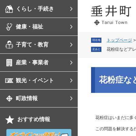
ペ
メ
くらし・手続き
ー
ニ
ジ
ュ
の
ー
健康・福祉
先
を
頭
飛
で
ば
トップページ
現在地
子育て・教育
す。
し
花粉症などア
足あと
て
本
産業・事業者
文
へ
本
文
花粉症な
観光・イベント
町政情報
花粉症はいまだに多く
おすすめ情報
この問題を解決するた
オ