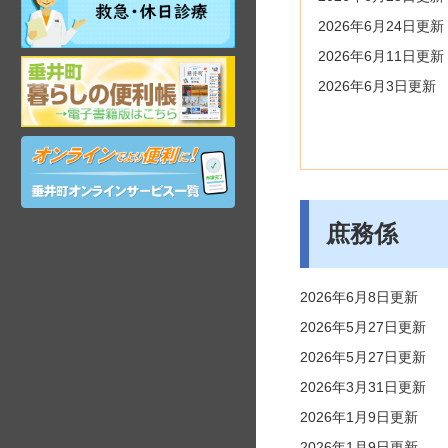
日・
年
2026年6月24日更新
末
2026年6月11日更新
岐
年
阜
始
2026年6月3日更新
県
昼
垂
間
オ
井
在
ン
町
宅
ラ
観
当
イ
光
番
ン
ガ
医
庶務係
サ
イ
ー
ド
ビ
2026年6月8日更新
ス
2026年5月27日更新
2026年5月27日更新
2026年3月31日更新
2026年1月9日更新
2026年1月9日更新