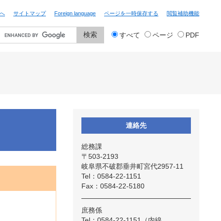
へ
サイトマップ
Foreign language
ページを一時保存する
閲覧補助機能
検
すべて
ページ
PDF
索
対
象
連絡先
総務課
〒503-2193
岐阜県不破郡垂井町宮代2957-11
Tel：0584-22-1151
Fax：0584-22-5180
庶務係
Tel：0584-22-1151（内線