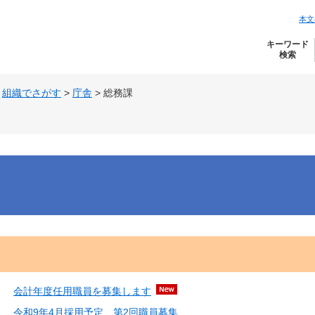
本文
キーワード
検索
>
組織でさがす
>
庁舎
>
総務課
会計年度任用職員を募集します
令和9年4月採用予定 第2回職員募集