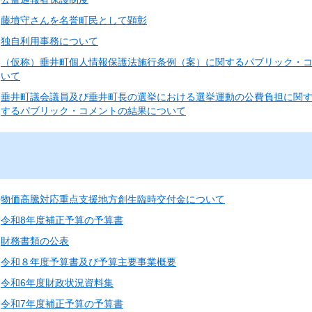
藤墳守さんを名誉町民として顕彰
独自利用事務について
（仮称）垂井町個人情報保護法施行条例（案）に関するパブリック・
いて
垂井町議会議員及び垂井町長の選挙における選挙運動の公費負担に関
するパブリック・コメントの結果について
物価高騰対応重点支援地方創生臨時交付金について
令和8年度補正予算の予算書
財務書類の公表
令和８年度予算書及び予算主要事業概要
令和6年度財政状況資料集
令和7年度補正予算の予算書