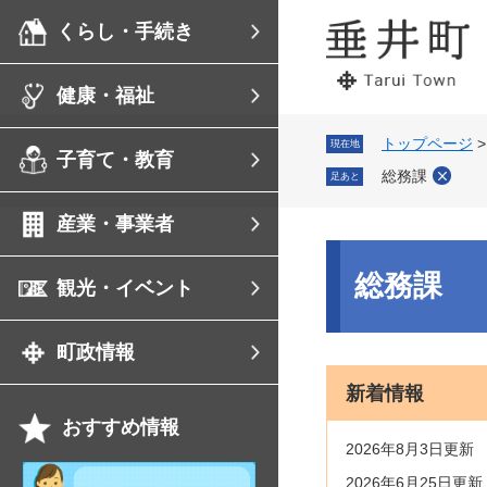
ペ
メ
くらし・手続き
ー
ニ
ジ
ュ
の
ー
健康・福祉
先
を
頭
飛
で
ば
トップページ
現在地
子育て・教育
す。
し
総務課
足あと
て
本
産業・事業者
文
へ
本
文
総務課
観光・イベント
町政情報
新着情報
おすすめ情報
2026年8月3日更新
祝
2026年6月25日更新