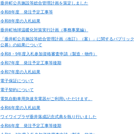
垂井町公共施設等総合管理計画を策定しました
令和8年度 発注予定工事等
令和8年度の入札結果
垂井町地球温暖化対策実行計画（事務事業編）
「垂井町公共施設等総合管理計画（改訂）（案）」に関するパブリッ
公募）の結果について
令和8・9年度入札参加資格審査申請（製造・物件）
令和7年度 発注予定工事等後期
令和7年度の入札結果
電子保証について
電子契約について
電気自動車用急速充電器がご利用いただけます。
令和6年度の入札結果
ワイワイプラザ垂井落成記念式典を執り行いました
令和6年度 発注予定工事等後期