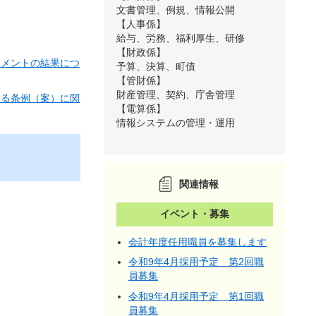
文書管理、例規、情報公開
【人事係】
給与、労務、福利厚生、研修
【財政係】
コメントの結果につ
予算、決算、町債
【管財係】
財産管理、契約、庁舎管理
する条例（案）に関
【電算係】
情報システムの管理・運用
関連情報
イベント・募集
会計年度任用職員を募集します
令和9年4月採用予定 第2回職
員募集
令和9年4月採用予定 第1回職
員募集