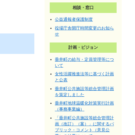
相談・窓口
公益通報者保護制度
役場庁舎開庁時間変更のお知ら
せ
計画・ビジョン
垂井町の給与・定員管理等につ
いて
女性活躍推進法等に基づく計画
と公表
垂井町公共施設等総合管理計画
を策定しました
垂井町地球温暖化対策実行計画
（事務事業編）
「垂井町公共施設等総合管理計
画（改訂）（案）」に関するパ
ブリック・コメント（意見公