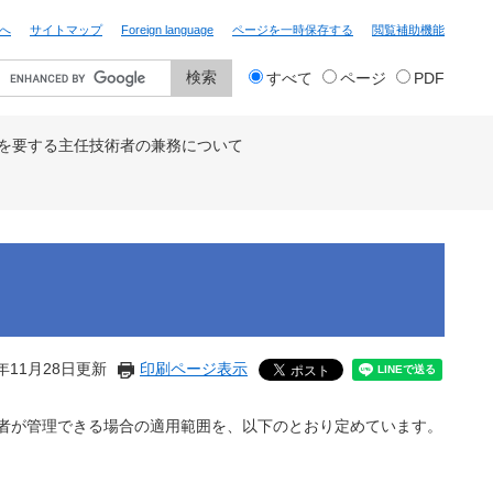
へ
サイトマップ
Foreign language
ページを一時保存する
閲覧補助機能
検
すべて
ページ
PDF
索
対
象
を要する主任技術者の兼務について
年11月28日更新
印刷ページ表示
術者が管理できる場合の適用範囲を、以下のとおり定めています。