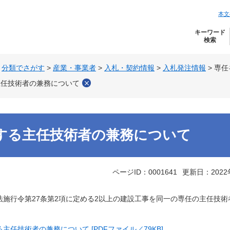
本文
キーワード
検索
>
分類でさがす
>
産業・事業者
>
入札・契約情報
>
入札発注情報
>
専任
主任技術者の兼務について
する主任技術者の兼務について
ページID：0001641
更新日：2022
施行令第27条第2項に定める2以上の建設工事を同一の専任の主任技
主任技術者の兼務について [PDFファイル／79KB]