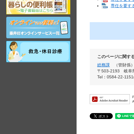
阜
専任を要する
県
垂
オ
井
ン
町
ラ
観
イ
光
ン
ガ
祝
サ
イ
日・
ー
ド
年
このページに関す
ビ
末
総務課
管財係
ス
年
〒503-2193
岐阜
始
Tel：0584-22-115
昼
間
在
宅
当
番
医