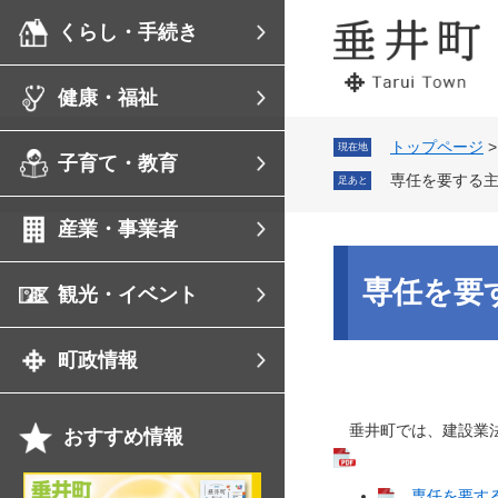
ペ
メ
くらし・手続き
ー
ニ
ジ
ュ
の
ー
健康・福祉
先
を
頭
飛
で
ば
トップページ
現在地
子育て・教育
す。
し
専任を要する
足あと
て
本
産業・事業者
文
へ
本
文
専任を要
観光・イベント
町政情報
垂井町では、建設業法
おすすめ情報
岐
専任を要する