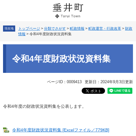
ペ
メ
ー
ニ
ジ
ュ
の
ー
先
を
トップページ
>
分類でさがす
>
町政情報
>
町政運営・行政改革
>
財政
現在地
情報
>
令和4年度財政状況資料集
頭
飛
で
ば
本
す。
し
文
て
令和4年度財政状況資料集
本
文
へ
ページID：0009413
更新日：2024年9月3日更新
令和4年度の財政状況資料集を公表します。
令和4年度財政状況資料集 [Excelファイル／779KB]