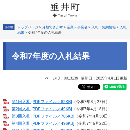
ペ
メ
ー
ニ
ジ
ュ
の
ー
先
を
トップページ
>
分類でさがす
>
産業・事業者
>
入札・契約情報
>
入札
現在地
結果
>
令和7年度の入札結果
頭
飛
で
ば
本
す。
し
文
て
令和7年度の入札結果
本
文
へ
ページID：0013139
更新日：2025年4月1日更新
第1回入札 [PDFファイル／82KB]
（令和7年3月27日）
第2回入札 [PDFファイル／49KB]
​（令和7年4月18日）
第3回入札 [PDFファイル／706KB]
（令和7年4月30日）
第4回入札 [PDFファイル／496KB]
（令和7年5月22日）​