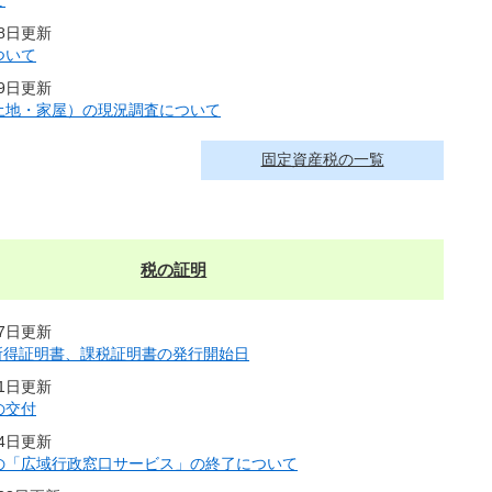
て
18日更新
ついて
19日更新
土地・家屋）の現況調査について
固定資産税の一覧
税の証明
17日更新
 所得証明書、課税証明書の発行開始日
月1日更新
の交付
24日更新
の「広域行政窓口サービス」の終了について