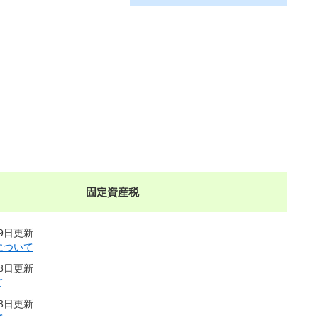
固定資産税
19日更新
について
18日更新
て
18日更新