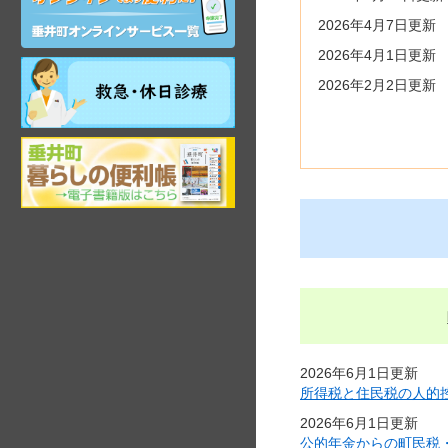
ン
2026年4月7日更新
ラ
イ
2026年4月1日更新
ン
祝
2026年2月2日更新
サ
日・
ー
年
ビ
末
ス
岐
年
阜
始
県
昼
垂
間
井
在
町
宅
観
当
光
番
ガ
医
イ
ド
2026年6月1日更新
所得税と住民税の人的
2026年6月1日更新
公的年金からの町民税