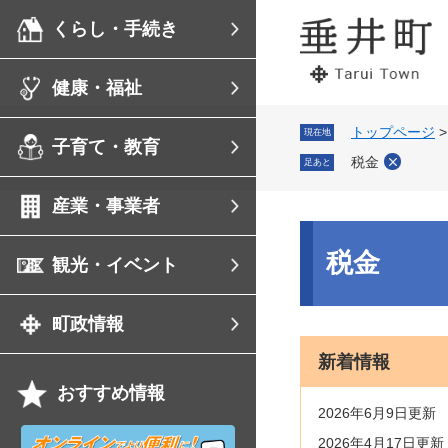
ペ
メ
くらし・手続き
ー
ニ
ジ
ュ
の
ー
健康・福祉
先
を
頭
飛
で
ば
トップページ
現在地
子育て・教育
す。
し
税金
足あと
て
本
産業・事業者
文
へ
本
文
税金
観光・イベント
町政情報
新着情報
おすすめ情報
2026年6月9日更新
オ
2026年4月17日更新