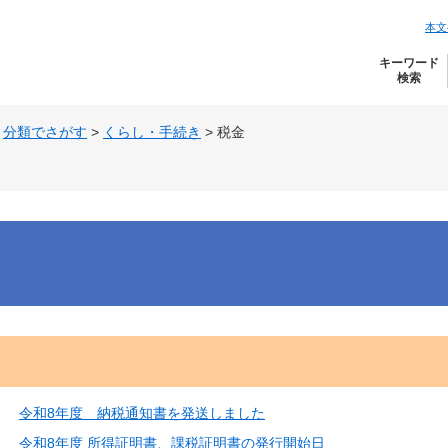
本文
キーワード
検索
>
分類でさがす
>
くらし・手続き
>
税金
令和8年度 納税通知書を発送しました
令和8年度 所得証明書、課税証明書の発行開始日