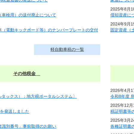
納税通知書の発送について
家屋につい
2025年8月
（車検用）の送付廃止について
償却資産に
2024年9月
車（電動キックボード等）のナンバープレートの交付
固定資産（
軽自動車税の一覧
その他税金
2026年4月
エルタックス）：地方税ポータルシステム〕
令和8年度
2025年12
書を発送しました
税証明書等
2025年3月
者識別番号」事前取得のお願い
各種証明書