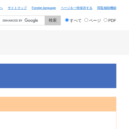
へ
サイトマップ
Foreign language
ページを一時保存する
閲覧補助機能
検
すべて
ページ
PDF
索
対
象