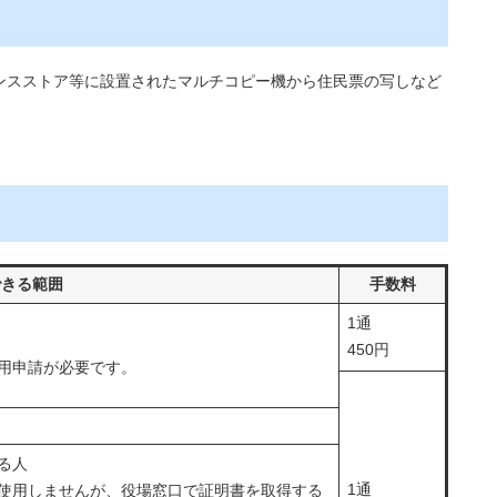
ンスストア等に設置されたマルチコピー機から住民票の写しなど
できる範囲
手数料
1通
450円
用申請が必要です。
る人
1通
使用しませんが、役場窓口で証明書を取得する