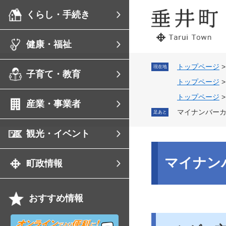
ペ
メ
くらし・手続き
ー
ニ
ジ
ュ
の
ー
健康・福祉
先
を
頭
飛
で
ば
トップページ
現在地
子育て・教育
す。
し
トップページ
て
本
トップページ
産業・事業者
文
マイナンバー
足あと
へ
観光・イベント
本
文
マイナン
町政情報
おすすめ情報
オ