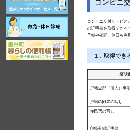
コンビニ
ン
ラ
イ
ン
祝
コンビニ交付サービス
サ
日・
の証明書を取得できる
ー
年
早朝や夜間、休日も利
ビ
末
ス
岐
年
阜
始
県
昼
1．取得でき
垂
間
井
在
町
宅
証明
観
当
光
番
戸籍全部（個人）事
ガ
医
イ
ド
戸籍の附票の写し
住民票の写し
印鑑登録証明書