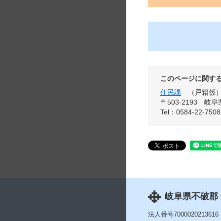
このページに関す
住民課
戸籍係
〒503-2193
岐阜
Tel：0584-22-7508
岐阜県不破郡
法人番号7000020213616