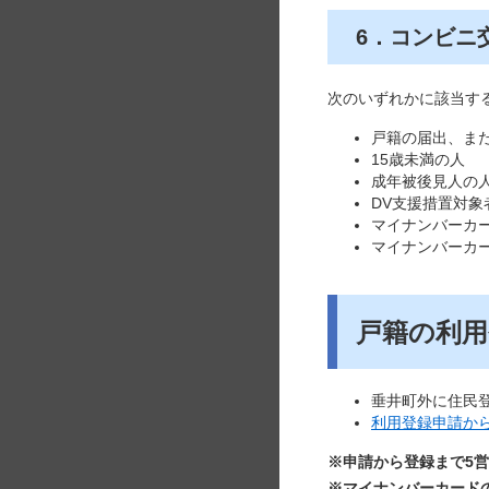
6．コンビニ
次のいずれかに該当す
戸籍の届出、ま
15歳未満の人
成年被後見人の
DV支援措置対
マイナンバーカ
マイナンバーカ
戸籍の利用
垂井町外に住民
利用登録申請か
※申請から登録まで5
※マイナンバーカード