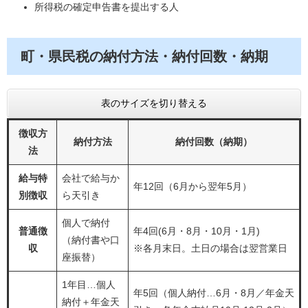
所得税の確定申告書を提出する人
町・県民税の納付方法・納付回数・納期
表のサイズを切り替える
徴収方
納付方法
納付回数（納期）
法
給与特
会社で給与か
年12回（6月から翌年5月）
別徴収
ら天引き
個人で納付
普通徴
年4回(6月・8月・10月・1月)
（納付書や口
収
※各月末日。土日の場合は翌営業日
座振替）
1年目…個人
年5回（個人納付…6月・8月／年金天
納付＋年金天