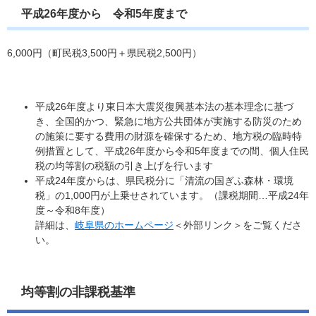
平成26年度から 令和5年度まで
6,000円（町民税3,500円＋県民税2,500円）
平成26年度より東日本大震災復興基本法の基本理念に基づ
き、全国的かつ、緊急に地方公共団体が実施する防災のため
の施策に要する費用の財源を確保するため、地方税の臨時特
例措置として、平成26年度から令和5年度までの間、個人住民
税の均等割の税額の引き上げを行います
平成24年度からは、県民税分に「清流の国ぎふ森林・環境
税」の1,000円が上乗せされています。（課税期間…平成24年
度～令和8年度）
詳細は、
岐阜県のホームページ
＜外部リンク＞
をご覧くださ
い。
均等割の非課税基準