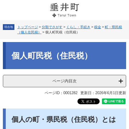
ペ
メ
ー
ニ
ジ
ュ
の
ー
先
を
トップページ
>
分類でさがす
>
くらし・手続き
>
税金
>
町・県民税
現在地
（個人住民税）
>
個人町民税（住民税）
頭
飛
で
ば
本
す。
し
文
て
個人町民税（住民税）
本
文
へ
ページ内目次
ページID：0001282
更新日：2026年6月1日更新
個人の町・県民税（住民税）とは