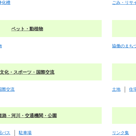
浄化槽
ごみ・リサ
ペット・動植物
物
協働のまち
文化・スポーツ・国際交流
国際交流
土地
住
道路・河川・交通機関・公園
回バス
駐車場
リンク集