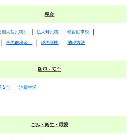
税金
（個人住民税）
法人町民税
軽自動車税
その他税金
税の証明
納税方法
防犯・安全
通安全
消費生活
ごみ・衛生・環境