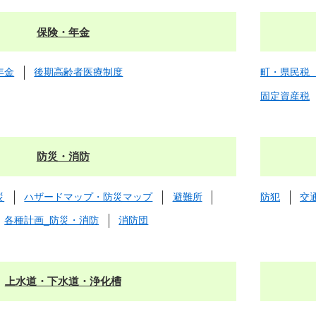
保険・年金
年金
後期高齢者医療制度
町・県民税
固定資産税
防災・消防
災
ハザードマップ・防災マップ
避難所
防犯
交
各種計画_防災・消防
消防団
上水道・下水道・浄化槽