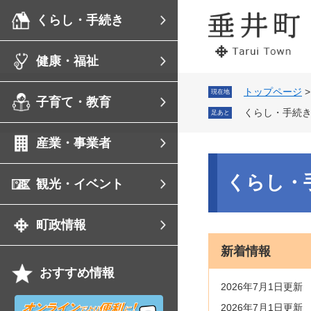
ペ
メ
くらし・手続き
ー
ニ
ジ
ュ
の
ー
健康・福祉
先
を
頭
飛
で
ば
トップページ
現在地
子育て・教育
す。
し
くらし・手続
足あと
て
本
産業・事業者
文
へ
本
文
くらし・
観光・イベント
町政情報
新着情報
おすすめ情報
2026年7月1日更新
オ
2026年7月1日更新