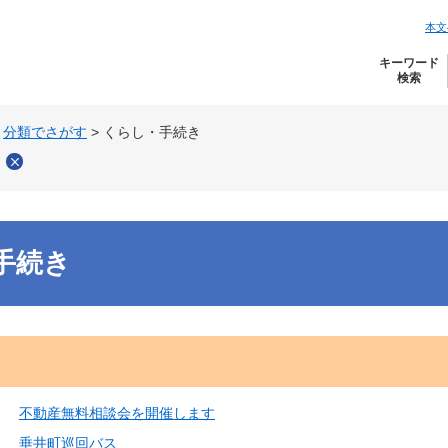
本文
キーワード
検索
>
分類でさがす
>
くらし・手続き
き
手続き
不動産無料相談会を開催します
垂井町巡回バス