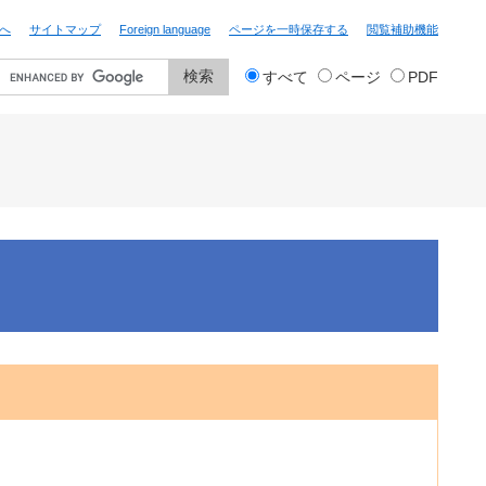
へ
サイトマップ
Foreign language
ページを一時保存する
閲覧補助機能
検
すべて
ページ
PDF
索
対
象