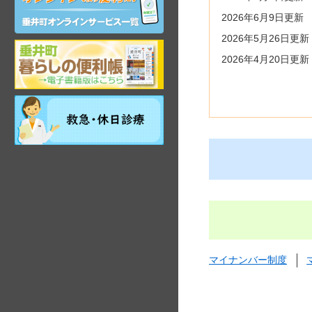
ン
2026年6月9日更新
ラ
イ
2026年5月26日更新
ン
岐
2026年4月20日更新
サ
阜
ー
県
ビ
垂
ス
祝
井
日・
町
年
観
末
光
年
ガ
始
イ
昼
ド
間
在
宅
当
番
マイナンバー制度
医