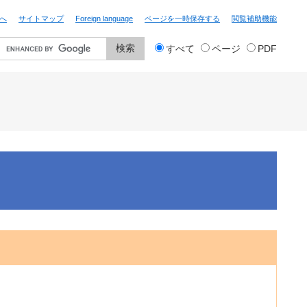
へ
サイトマップ
Foreign language
ページを一時保存する
閲覧補助機能
検
すべて
ページ
PDF
索
対
象