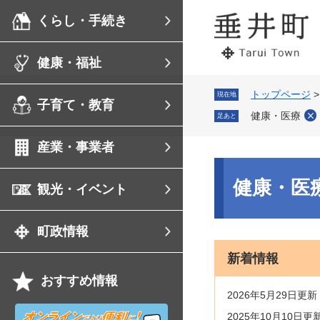
ペ
メ
くらし・手続き
ー
ニ
ジ
ュ
の
ー
健康・福祉
先
を
頭
飛
で
ば
トップページ
現在地
子育て・教育
す。
し
健康・医療
足あと
て
本
産業・事業者
文
へ
本
文
健康・医
観光・イベント
町政情報
新着情報
おすすめ情報
2026年5月29日更新
オ
2025年10月10日更