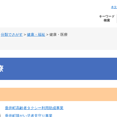
本文
キーワード
検索
>
分類でさがす
>
健康・福祉
>
健康・医療
療
垂井町高齢者タクシー利用助成事業
新
垂井町障がい児者見守り事業