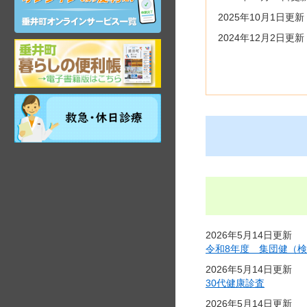
ン
2025年10月1日更新
ラ
イ
2024年12月2日更新
ン
岐
サ
阜
ー
県
ビ
垂
ス
祝
井
日・
町
年
観
末
光
年
ガ
始
イ
昼
ド
間
在
宅
2026年5月14日更新
当
令和8年度 集団健（
番
医
2026年5月14日更新
30代健康診査
2026年5月14日更新