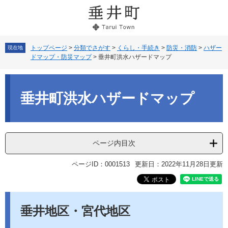
ペ
メ
ー
ニ
ジ
ュ
の
ー
先
を
トップページ
>
分類でさがす
>
くらし・手続き
>
防災・消防
>
ハザー
現在地
ドマップ・防災マップ
>
垂井町洪水ハザードマップ
頭
飛
で
ば
本
す。
し
文
て
垂井町洪水ハザードマップ
本
文
へ
ページ内目次
ページID：0001513
更新日：2022年11月28日更新
垂井地区・宮代地区