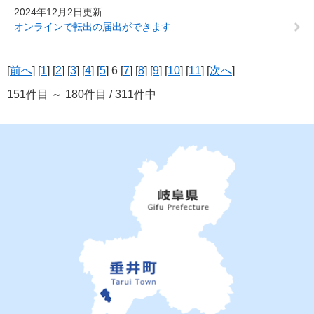
2024年12月2日更新
オンラインで転出の届出ができます
[
前へ
] [
1
] [
2
] [
3
] [
4
] [
5
] 6 [
7
] [
8
] [
9
] [
10
] [
11
] [
次へ
]
151件目 ～ 180件目 / 311件中