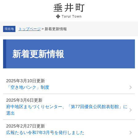
ペ
メ
ー
ニ
ジ
ュ
の
ー
先
を
トップページ
>
新着更新情報
現在地
頭
飛
で
ば
本
す。
し
文
新着更新情報
て
本
文
へ
2025年3月10日更新
「空き地バンク」制度
2025年3月6日更新
府中地区まちづくりセンター、「第77回優良公民館表彰館」に
選出
2025年2月27日更新
広報たるい令和7年3月号を発行しました