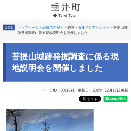
ペ
メ
ー
ニ
ジ
ュ
の
ー
先
を
トップページ
>
組織でさがす
>
施設
>
タルイピアセンター
>
菩提山城
現在地
跡発掘調査に係る現地説明会を開催しました
頭
飛
で
ば
本
す。
し
文
て
菩提山城跡発掘調査に係る現
本
文
地説明会を開催しました
へ
ページID：0011821
更新日：2024年12月17日更新