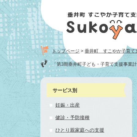
ペ
メ
ー
ニ
ジ
ュ
の
ー
先
を
頭
飛
で
ば
トップページ
>
垂井町 すこやか子育て支援
す。
し
て
「第3期垂井町子ども・子育て支援事業
本
文
へ
サービス別
妊娠・出産
健診・予防接種
ひとり親家庭への支援