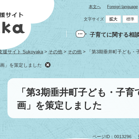
本文へ
Foreign language
文字サイズ
拡大
標準
子育てに関する相
サイト Sukoyaka
>
その他
>
その他
>
「第3期垂井町子ども・
計画」を策定しました
本
文
「第3期垂井町子ども・子育
画」を策定しました
ページID：0013296