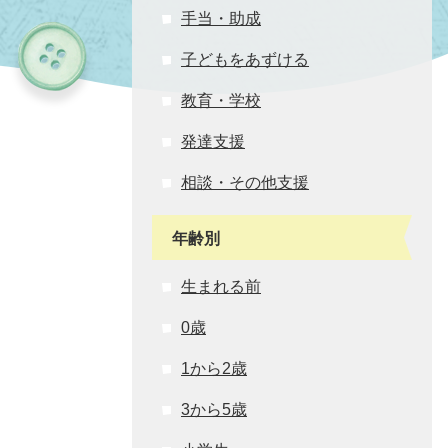
手当・助成
子どもをあずける
教育・学校
発達支援
相談・その他支援
年齢別
生まれる前
0歳
1から2歳
3から5歳