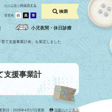
ページを一時保存する
背景色
白
黒
青
談
小児夜間・休日診療
子育て支援事業計画」を策定しました
て支援事業計
更新日：2025年4月17日更新
印刷ページ表示