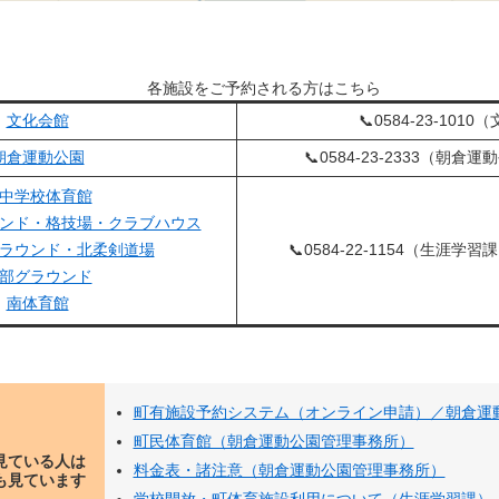
各施設をご予約される方はこちら
文化会館
📞0584-23-101
朝倉運動公園
📞0584-23-2333（朝
中学校体育館
ンド・格技場・クラブハウス
ラウンド・北柔剣道場
📞0584-22-1154（生涯
部グラウンド
南体育館
町有施設予約システム（オンライン申請）／朝倉運
町民体育館（朝倉運動公園管理事務所）
見ている人は
料金表・諸注意（朝倉運動公園管理事務所）
も見ています