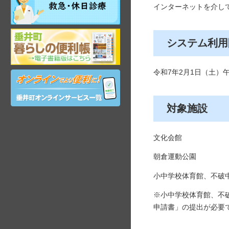
日・
インターネットを介し
年
末
岐
年
システム利用
阜
始
県
昼
垂
間
令和7年2月1日（土）午
オ
井
在
ン
町
宅
ラ
観
当
イ
光
番
対象施設
ン
ガ
医
サ
イ
ー
ド
文化会館
ビ
ス
朝倉運動公園
小中学校体育館、不破
※小中学校体育館、不
申請書」の提出が必要