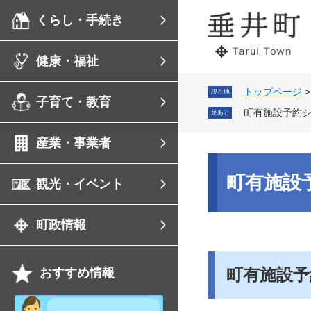
ペ
メ
くらし・手続き
ー
ニ
ジ
ュ
の
ー
健康・福祉
先
を
頭
飛
で
ば
トップページ
現在地
子育て・教育
す。
し
町有施設予約
足あと
て
本
産業・事業者
文
へ
本
文
町有施設
観光・イベント
町政情報
町有施設
おすすめ情報
祝