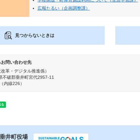
学校開放・町体育施設利用について（生涯学習課）
広報たるい（企画調整課）
見つからないときは
るお問い合わせ先
政改革・デジタル推進係
県不破郡垂井町宮代2957-11
52（内線226）
 垂井町役場