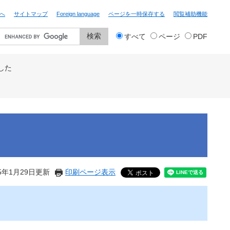
へ
サイトマップ
Foreign language
ページを一時保存する
閲覧補助機能
検
すべて
ページ
PDF
索
対
象
した
5年1月29日更新
印刷ページ表示