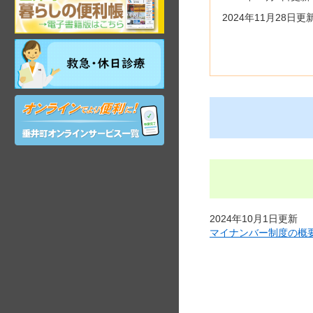
阜
2024年11月28日更
県
垂
祝
井
日・
町
年
観
末
光
オ
年
ガ
ン
始
イ
ラ
昼
ド
イ
間
ン
在
サ
宅
ー
当
ビ
番
ス
医
2024年10月1日更新
マイナンバー制度の概