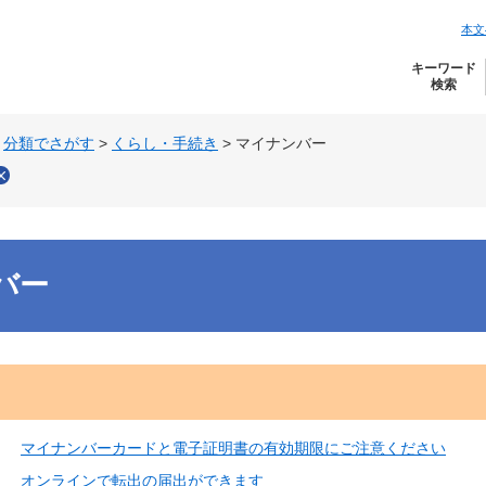
本文
キーワード
検索
>
分類でさがす
>
くらし・手続き
>
マイナンバー
バー
マイナンバーカードと電子証明書の有効期限にご注意ください
オンラインで転出の届出ができます