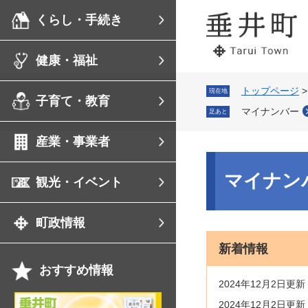
ペ
メ
くらし・手続き
ー
ニ
ジ
ュ
の
ー
健康・福祉
先
を
頭
飛
で
ば
トップページ
現在地
子育て・教育
す。
し
マイナンバー
足あと
て
本
産業・事業者
文
へ
本
文
マイナン
観光・イベント
町政情報
新着情報
おすすめ情報
2024年12月2日更新
岐
2024年12月2日更新