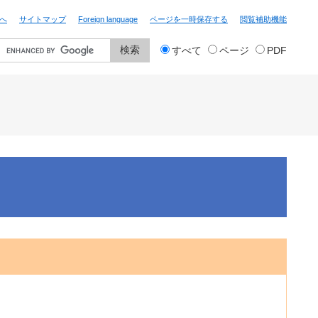
へ
サイトマップ
Foreign language
ページを一時保存する
閲覧補助機能
検
すべて
ページ
PDF
索
対
象