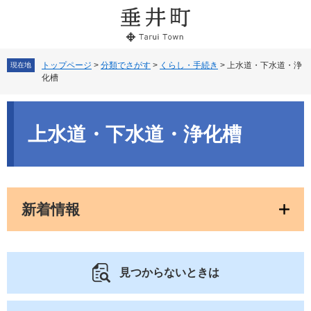
ペ
メ
ー
ニ
ジ
ュ
の
ー
先
を
トップページ
>
分類でさがす
>
くらし・手続き
>
上水道・下水道・浄
現在地
化槽
頭
飛
で
ば
本
す。
し
文
て
上水道・下水道・浄化槽
本
文
へ
新着情報
見つからないときは