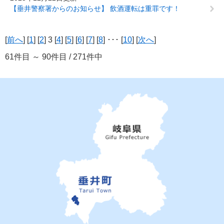
【垂井警察署からのお知らせ】 飲酒運転は重罪です！
[
前へ
] [
1
] [
2
] 3 [
4
] [
5
] [
6
] [
7
] [
8
] ･･･ [
10
] [
次へ
]
61件目 ～ 90件目 / 271件中