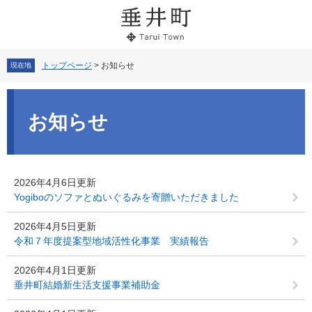
ペ
メ
ー
ニ
ジ
ュ
の
ー
先
を
トップページ
>
お知らせ
現在地
頭
飛
で
ば
本
す。
し
文
お知らせ
て
本
文
へ
2026年4月6日更新
Yogiboのソファとぬいぐるみを寄贈いただきました
2026年4月5日更新
令和７年度提案型地域活性化事業 実績報告
2026年4月1日更新
垂井町結婚新生活支援事業補助金