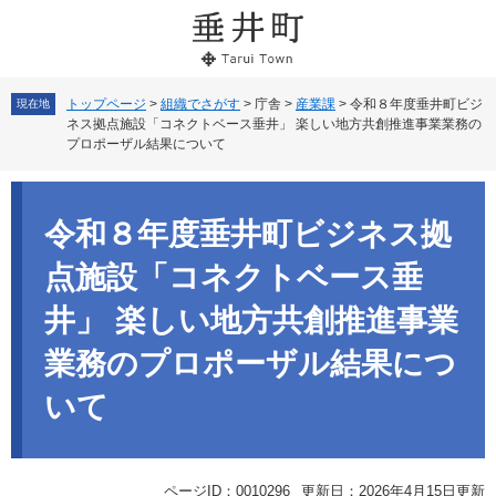
ペ
メ
ー
ニ
ジ
ュ
の
ー
先
を
トップページ
>
組織でさがす
>
庁舎
>
産業課
>
令和８年度垂井町ビジ
現在地
ネス拠点施設「コネクトベース垂井」 楽しい地方共創推進事業業務の
頭
飛
プロポーザル結果について
で
ば
す。
し
本
て
文
本
令和８年度垂井町ビジネス拠
文
へ
点施設「コネクトベース垂
井」 楽しい地方共創推進事業
業務のプロポーザル結果につ
いて
ページID：0010296
更新日：2026年4月15日更新