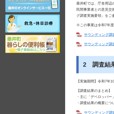
ン
垂井町では、庁舎周辺
ラ
民間事業者との意見交
イ
グ調査実施要領」をご
ン
祝
サ
日・
※この事業は令和7年
ー
年
ビ
末
サウンディング調査事
ス
岐
年
阜
始
サウンディング調査実
県
昼
垂
間
井
在
町
宅
2 調査結
観
当
光
番
ガ
医
【実施期間】令和7年1
イ
ド
【調査結果のまとめ】
・主に「デベロッパー
・調査結果の概要につ
サウンディング調査