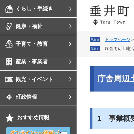
ペ
メ
くらし・手続き
ー
ニ
ジ
ュ
の
ー
健康・福祉
先
を
頭
飛
で
ば
トップページ
現在地
子育て・教育
す。
し
庁舎周辺土地
足あと
て
本
産業・事業者
文
へ
本
文
庁舎周辺
観光・イベント
町政情報
1 事業概
おすすめ情報
オ