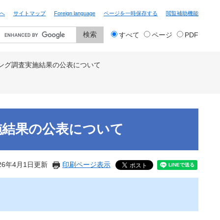
へ
サイトマップ
Foreign language
ページを一時保存する
閲覧補助機能
検
すべて
ページ
PDF
索
対
象
ング調査実施結果の公表について
施結果の公表について
26年4月1日更新
印刷ページ表示