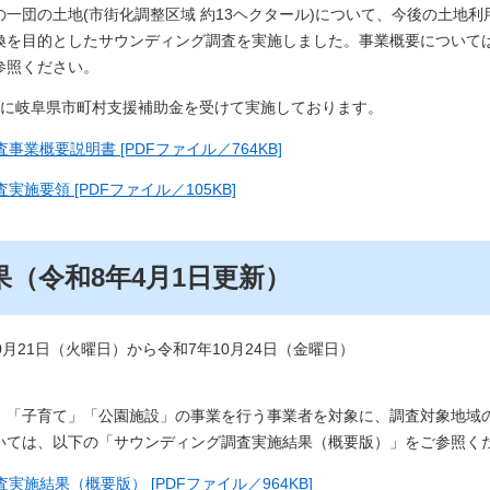
の一団の土地(市街化調整区域 約13ヘクタール)について、今後の土地
換を目的としたサウンディング調査を実施しました。事業概要について
参照ください。
度に岐阜県市町村支援補助金を受けて実施しております。
業概要説明書 [PDFファイル／764KB]
施要領 [PDFファイル／105KB]
果（令和8年4月1日更新）
0月21日（火曜日）から令和7年10月24日（金曜日）
」「子育て」「公園施設」の事業を行う事業者を対象に、調査対象地域
いては、以下の「サウンディング調査実施結果（概要版）」をご参照く
実施結果（概要版） [PDFファイル／964KB]