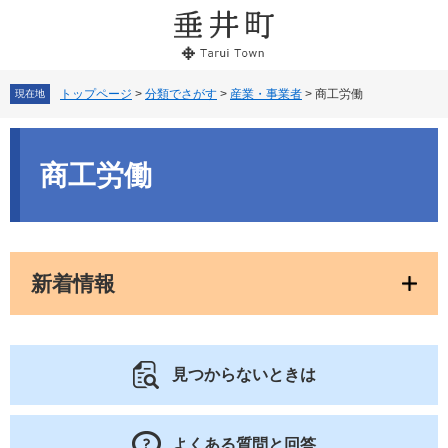
ペ
メ
ー
ニ
ジ
ュ
の
ー
先
を
トップページ
>
分類でさがす
>
産業・事業者
>
商工労働
現在地
頭
飛
で
ば
本
す。
し
文
商工労働
て
本
文
へ
新着情報
見つからないときは
よくある質問と回答