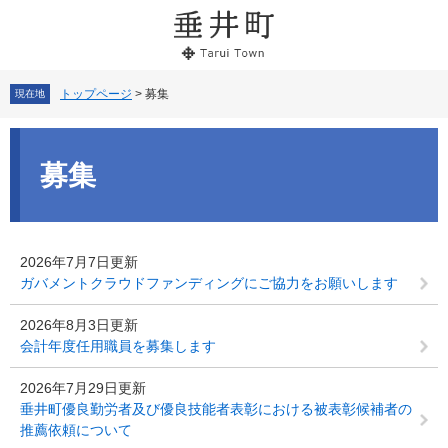
ペ
メ
ー
ニ
ジ
ュ
の
ー
先
を
トップページ
>
募集
現在地
頭
飛
で
ば
本
す。
し
文
募集
て
本
文
へ
2026年7月7日更新
ガバメントクラウドファンディングにご協力をお願いします
2026年8月3日更新
会計年度任用職員を募集します
2026年7月29日更新
垂井町優良勤労者及び優良技能者表彰における被表彰候補者の
推薦依頼について