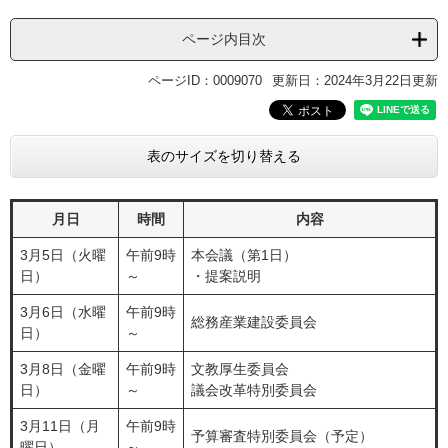
ページ内目次
ページID：0009070
更新日：2024年3月22日更新
表のサイズを切り替える
月日
時間
内容
3月5日（火曜
午前9時
本会議（第1日）
日）
～
・提案説明
3月6日（水曜
午前9時
総務産業建設委員会
日）
～
3月8日（金曜
午前9時
文教厚生委員会
日）
～
議会改革特別委員会
3月11日（月
午前9時
予算審査特別委員会（予定）
曜日）
～