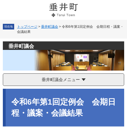
ペ
メ
ー
ニ
ジ
ュ
の
ー
先
を
トップページ
>
垂井町議会
>
令和6年第1回定例会 会期日程・議案・
現在地
会議結果
頭
飛
で
ば
す。
し
垂井町議会
て
本
文
へ
垂井町議会メニュー
本
文
令和6年第1回定例会 会期日
程・議案・会議結果