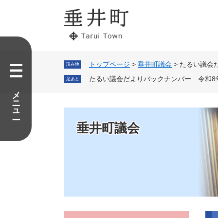
ペ
メ
ー
ニ
ジ
ュ
の
ー
先
を
頭
飛
で
ば
トップページ
>
垂井町議会
>
たるい議会
現在地
す。
し
たるい議会だよりバックナンバー 令和8
足あと
て
メニュー
本
文
へ
垂井町議会
本