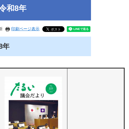
令和8年
新
印刷ページ表示
8年