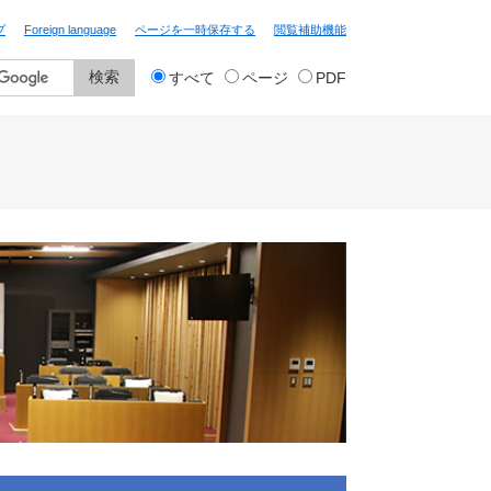
プ
Foreign language
ページを一時保存する
閲覧補助機能
検
すべて
ページ
PDF
索
対
象