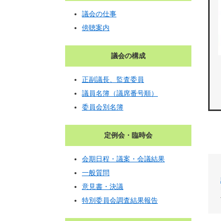
議会の仕事
傍聴案内
議会の構成
正副議長、監査委員
議員名簿（議席番号順）
委員会別名簿
定例会・臨時会
会期日程・議案・会議結果
一般質問
意見書・決議
特別委員会調査結果報告