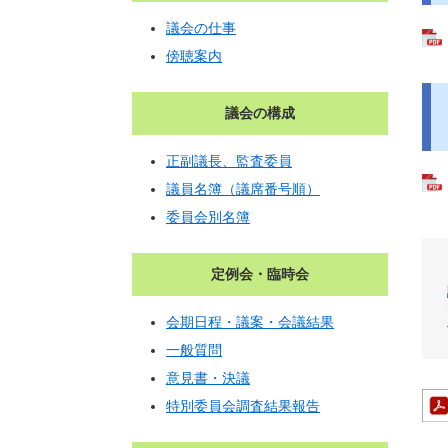
議会の仕事
傍聴案内
議会の構成
正副議長、監査委員
議員名簿（議席番号順）
委員会別名簿
定例会・臨時会
会期日程・議案・会議結果
一般質問
意見書・決議
特別委員会調査結果報告