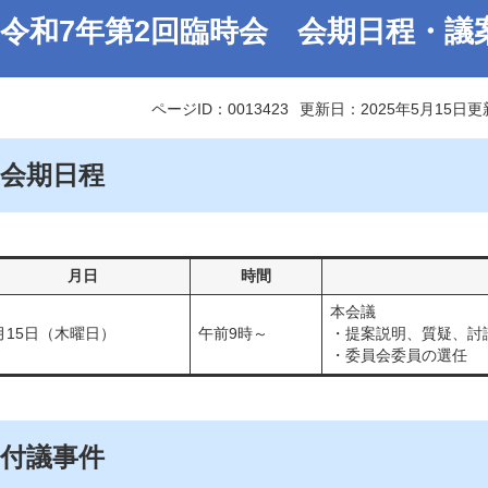
令和7年第2回臨時会 会期日程・議
ページID：0013423
更新日：2025年5月15日更
会期日程
月日
時間
本会議
月15日（木曜日）
午前9時～
・提案説明、質疑、討論
・委員会委員の選任
付議事件