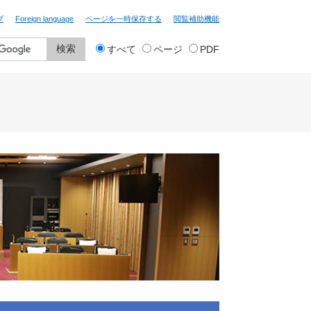
プ
Foreign language
ページを一時保存する
閲覧補助機能
検
すべて
ページ
PDF
索
対
象