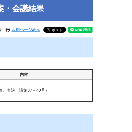
案・会議結果
新
印刷ページ表示
内容
、表決（議第37～40号）