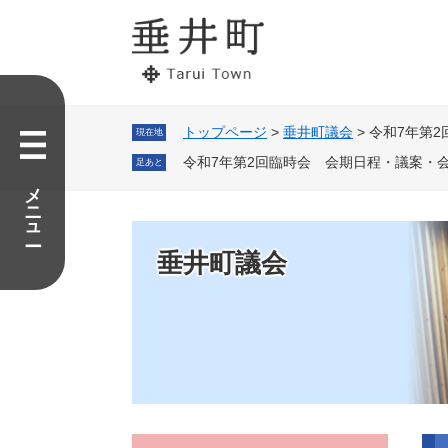
ペ
メ
ー
ニ
ジ
ュ
の
ー
先
を
頭
飛
で
ば
トップページ
>
垂井町議会
>
令和7年第
現在地
す。
し
令和7年第2回臨時会 会期日程・議案・
足あと
て
メニュー
本
文
へ
垂井町議会
本