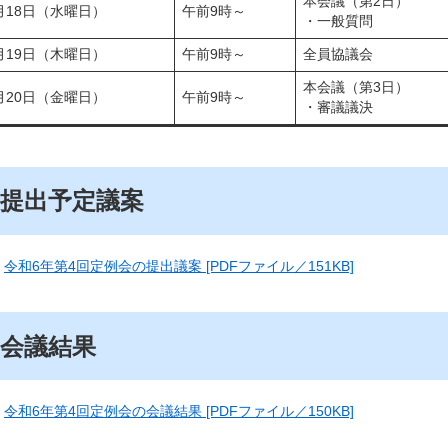
本会議（第2日）
月18日（水曜日）
午前9時～
・一般質問
月19日（木曜日）
午前9時～
全員協議会
本会議（第3日）
月20日（金曜日）
午前9時～
・審議議決
提出予定議案
令和6年第4回定例会の提出議案 [PDFファイル／151KB]
会議結果
令和6年第4回定例会の会議結果 [PDFファイル／150KB]