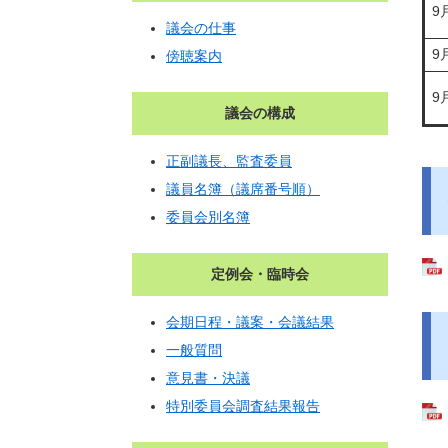
9
議会の仕事
9
傍聴案内
9
議会の構成
正副議長、監査委員
議員名簿（議席番号順）
委員会別名簿
定例会・臨時会
会期日程・議案・会議結果
一般質問
意見書・決議
特別委員会調査結果報告