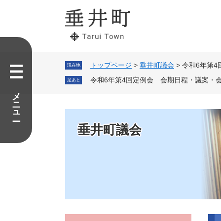
ペ
メ
ー
ニ
ジ
ュ
の
ー
先
を
頭
飛
で
ば
トップページ
>
垂井町議会
>
令和6年第
現在地
す。
し
令和6年第4回定例会 会期日程・議案・
足あと
て
メニュー
本
文
へ
垂井町議会
本