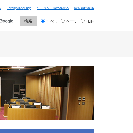
プ
Foreign language
ページを一時保存する
閲覧補助機能
検
すべて
ページ
PDF
索
対
象