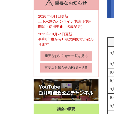
重要なお知らせ
文
2026年4月1日更新
上下水道のオンライン申請（使用
開始・使用中止・名義変更）
2025年10月24日更新
令和8年度から町税の納め方が変わ
ります
9
重要なお知らせの一覧を見る
9
重要なお知らせのRSSを見る
9
9
9
9
9
議会の概要