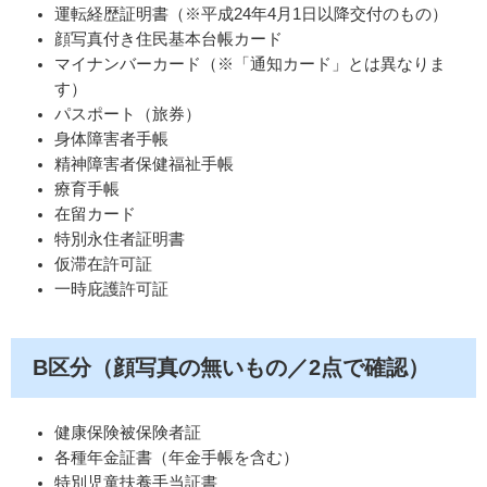
運転経歴証明書（※平成24年4月1日以降交付のもの）
顔写真付き住民基本台帳カード
マイナンバーカード（※「通知カード」とは異なりま
す）
パスポート（旅券）
身体障害者手帳
精神障害者保健福祉手帳
療育手帳
在留カード
特別永住者証明書
仮滞在許可証
一時庇護許可証
B区分（顔写真の無いもの／2点で確認）
健康保険被保険者証
各種年金証書（年金手帳を含む）
特別児童扶養手当証書