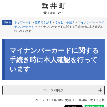
ペ
メ
ー
ニ
ジ
ュ
の
ー
先
を
トップページ
>
分類でさがす
>
くらし・手続き
>
マイナンバー
>
マイ
現在地
ナンバーカード
>
マイナンバーカードに関する手続き時に本人確認を
頭
飛
行っています
で
ば
す。
し
本
て
文
本
マイナンバーカードに関する
文
へ
手続き時に本人確認を行って
います
ページ内目次
ページID：0007788
更新日：2024年10月1日更新