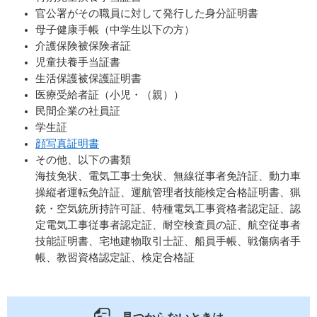
官公署がその職員に対して発行した身分証明書
母子健康手帳（中学生以下の方）
介護保険被保険者証
児童扶養手当証書
生活保護被保護証明書
医療受給者証（小児・（親））
民間企業の社員証
学生証
顔写真証明書
その他、以下の書類
海技免状、電気工事士免状、無線従事者免許証、動力車
操縦者運転免許証、運航管理者技能検定合格証明書、猟
銃・空気銃所持許可証、特種電気工事資格者認定証、認
定電気工事従事者認定証、耐空検査員の証、航空従事者
技能証明書、宅地建物取引士証、船員手帳、戦傷病者手
帳、教習資格認定証、検定合格証