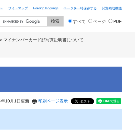
へ
サイトマップ
Foreign language
ページを一時保存する
閲覧補助機能
検
すべて
ページ
PDF
索
対
象
>
マイナンバーカード顔写真証明書について
4年10月1日更新
印刷ページ表示