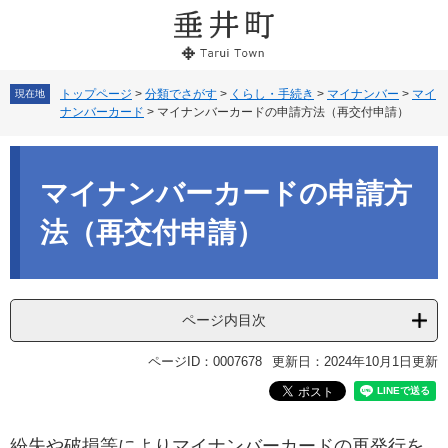
ペ
メ
ー
ニ
ジ
ュ
の
ー
先
を
トップページ
>
分類でさがす
>
くらし・手続き
>
マイナンバー
>
マイ
現在地
ナンバーカード
>
マイナンバーカードの申請方法（再交付申請）
頭
飛
で
ば
本
す。
し
文
て
マイナンバーカードの申請方
本
文
法（再交付申請）
へ
ページ内目次
ページID：0007678
更新日：2024年10月1日更新
紛失や破損等によりマイナンバーカードの再発行を