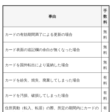
手
事由
数
料
無
カードの有効期間満了による更新の場合
料
無
カード表面の追記欄の余白が無くなった場合
料
無
カードを国外転出により返納した場合
料
有
カードを紛失、焼失、廃棄してしまった場合
料
有
カードを汚損、破損してしまった場合
料
住所異動（転入、転居）の際、所定の期間内にカードの
有