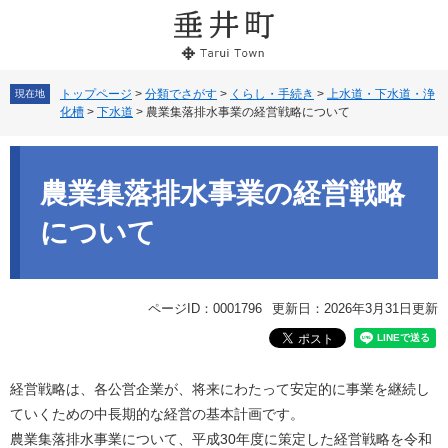
ペ
メ
ー
ニ
ジ
ュ
の
ー
先
を
トップページ
>
分類でさがす
>
くらし・手続き
>
上水道・下水道・浄
現在地
化槽
>
下水道
>
農業集落排水事業の経営戦略について
頭
飛
で
ば
本
す。
し
文
て
農業集落排水事業の経営戦略
本
文
について
へ
ページID：0001796
更新日：2026年3月31日更新
経営戦略は、各公営企業が、将来にわたって安定的に事業を継続し
ていくための中長期的な経営の基本計画です。
農業集落排水事業について、平成30年度に策定した経営戦略を令和