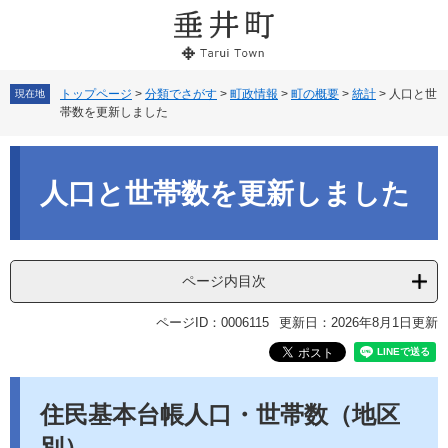
ペ
メ
ー
ニ
ジ
ュ
の
ー
先
を
トップページ
>
分類でさがす
>
町政情報
>
町の概要
>
統計
>
人口と世
現在地
帯数を更新しました
頭
飛
で
ば
本
す。
し
文
て
人口と世帯数を更新しました
本
文
へ
ページ内目次
ページID：0006115
更新日：2026年8月1日更新
住民基本台帳人口・世帯数（地区
別）