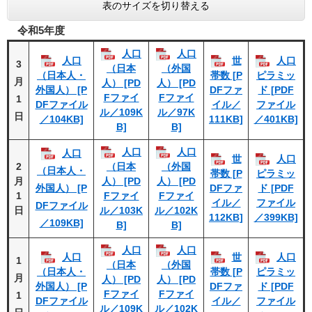
表のサイズを切り替える
令和5年度
人口
人口
人口
世
人口
3
（日本
（外国
（日本人・
帯数 [P
ピラミッ
月
人） [PD
人） [PD
外国人） [P
DFファ
ド [PDF
Fファイ
Fファイ
1
DFファイル
イル／
ファイル
ル／109K
ル／97K
日
／104KB]
111KB]
／401KB]
B]
B]
人口
人口
人口
世
人口
2
（日本
（外国
（日本人・
帯数 [P
ピラミッ
月
人） [PD
人） [PD
外国人） [P
DFファ
ド [PDF
1
Fファイ
Fファイ
イル／
ファイル
DFファイル
日
ル／103K
ル／102K
112KB]
／399KB]
／109KB]
B]
B]
人口
人口
人口
世
人口
1
（日本
（外国
（日本人・
帯数 [P
ピラミッ
月
人） [PD
人） [PD
外国人） [P
DFファ
ド [PDF
Fファイ
Fファイ
1
DFファイル
イル／
ファイル
ル／109K
ル／102K