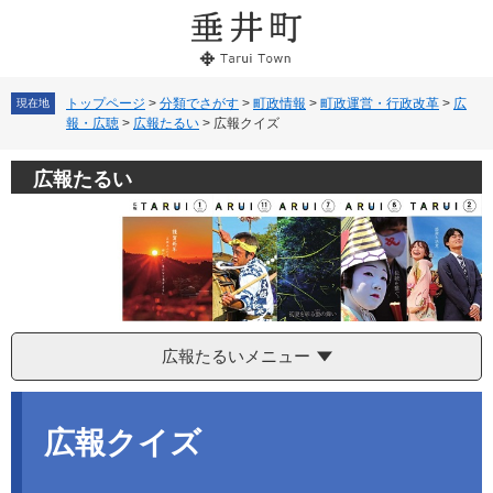
ペ
メ
ー
ニ
ジ
ュ
の
ー
先
を
トップページ
>
分類でさがす
>
町政情報
>
町政運営・行政改革
>
広
現在地
報・広聴
>
広報たるい
>
広報クイズ
頭
飛
で
ば
す。
し
広報たるい
て
本
文
へ
広報たるいメニュー
本
文
広報クイズ