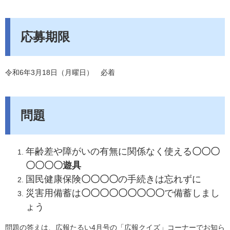
応募期限
令和6年3月18日（月曜日） 必着
問題
​年齢差や障がいの有無に関係なく使える
〇〇〇
〇〇〇〇遊具
​​国民健康保険
〇〇〇〇
の手続きは忘れずに​
​災害用備蓄は
〇〇〇〇〇〇〇〇〇
で備蓄しまし
ょう
問題の答えは、広報たるい4月号の「広報クイズ」コーナーでお知ら