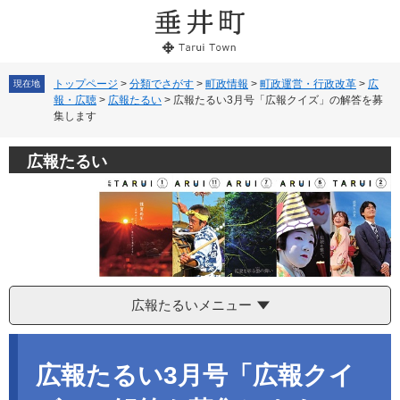
ペ
メ
ー
ニ
ジ
ュ
の
ー
先
を
トップページ
>
分類でさがす
>
町政情報
>
町政運営・行政改革
>
広
現在地
報・広聴
>
広報たるい
>
広報たるい3月号「広報クイズ」の解答を募
頭
飛
集します
で
ば
す。
し
て
広報たるい
本
文
へ
広報たるいメニュー
本
文
広報たるい3月号「広報クイ