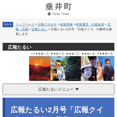
ペ
メ
ー
ニ
ジ
ュ
の
ー
先
を
トップページ
>
分類でさがす
>
町政情報
>
町政運営・行政改革
>
広
現在地
報・広聴
>
広報たるい
>
広報たるい2月号「広報クイズ」の解答を募
頭
飛
集します
で
ば
す。
し
て
広報たるい
本
文
へ
広報たるいメニュー
本
文
広報たるい2月号「広報クイ