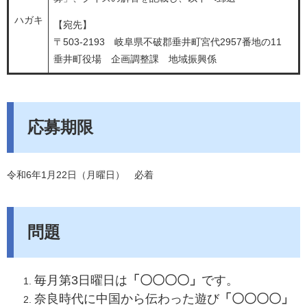
ハガキ
【宛先】
〒503-2193 岐阜県不破郡垂井町宮代2957番地の11
垂井町役場 企画調整課 地域振興係
応募期限
令和6年1月22日（月曜日） 必着
問題
​毎月第3日曜日は
「〇〇〇〇」
です。
​​奈良時代に中国から伝わった遊び
「〇〇〇〇」