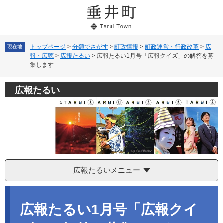
ペ
メ
ー
ニ
ジ
ュ
の
ー
先
を
トップページ
>
分類でさがす
>
町政情報
>
町政運営・行政改革
>
広
現在地
報・広聴
>
広報たるい
>
広報たるい1月号「広報クイズ」の解答を募
頭
飛
集します
で
ば
す。
し
て
広報たるい
本
文
へ
広報たるいメニュー
本
文
広報たるい1月号「広報クイ